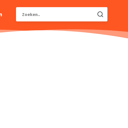
n
Zoeken..