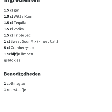
1.5 cl
gin
1.5 cl
Witte Rum
1.5 cl
Tequila
1.5 cl
vodka
1.5 cl
Triple Sec
1 cl
Sweet Sour Mix (Finest Call)
5 cl
Cranberrysap
1 schijfje
limoen
ijsblokjes
Benodigdheden
1
collinsglas
1
roerstaafje